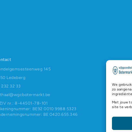
ntact
ndelgemsesteenweg 145
50 Ledeberg
We gebruik
 232 32 33
zo aangena
ingrediënte
thaal@wgcbotermarkt.be
Met jouw t
ZIV nr.: 8-44501-78-101
site te ver
keningnummer: BE92 0010 9988 5323
dernemingsnummer: BE 0420.655.346