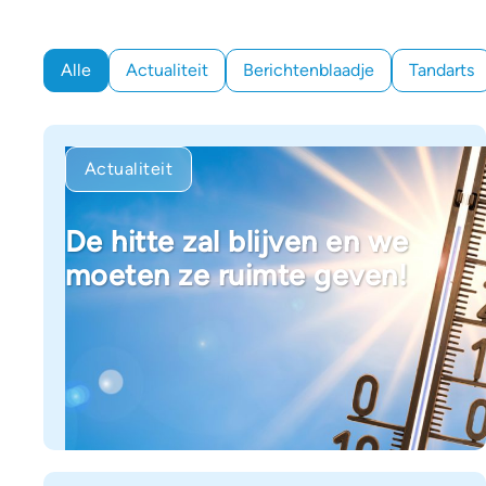
Alle
Actualiteit
Berichtenblaadje
Tandarts
Actualiteit
De hitte zal blijven en we
moeten ze ruimte geven!