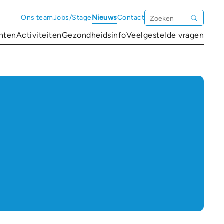
Zoeken
Ons team
Jobs/Stage
Nieuws
Contact
ënten
Activiteiten
Gezondheidsinfo
Veelgestelde vragen