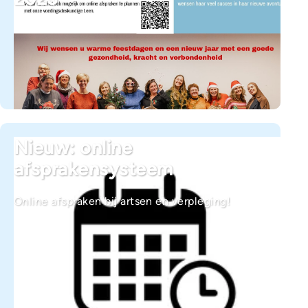
Nieuw: online
afsprakensysteem
Online afspraken bij artsen en verpleging!