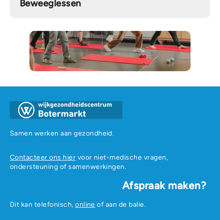
Beweeglessen
Samen werken aan gezondheid.
Contacteer ons hier
voor niet-medische vragen,
ondersteuning of samenwerkingen.
Afspraak maken?
Dit kan telefonisch,
online
of aan de balie.