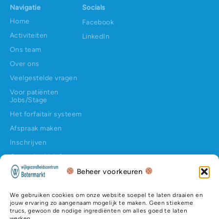
Navigatie
Socials
Home
Facebook
Activiteiten
LinkedIn
Ons team
Over ons
Veelgestelde vragen
Voor patiënten
Jobs/Stage
Het forfaitair systeem
Afspraak maken
Inschrijven
Gezondheidsinfo
Contact
Beheer voorkeuren
Contact
Hundelgemsesteenweg 145
We gebruiken cookies om onze website soepel te laten draaien en
jouw ervaring zo aangenaam mogelijk te maken. Geen stiekeme
9050 Ledeberg
trucs, gewoon de nodige ingrediënten om alles goed te laten
werken.