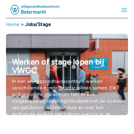
Home
»
Jobs/Stage
Werken of stage lopen bij
VWGC
In een wijkgezondheidscentrum werken
verschillende eerstelijnsdisciplines samen. Elk
wijkgezondheidscentrum tekent een
zorgaanbod uit rekening houdend met de noden
van patiënten, wijkbewoners en met het
bestaande aanbod van zorg en welzijn in de
omgeving.