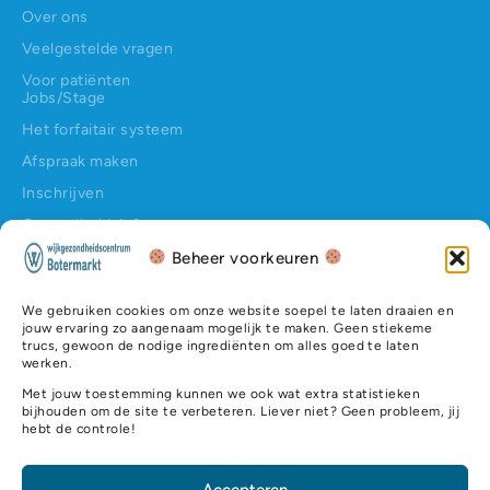
Over ons
Veelgestelde vragen
Voor patiënten
Jobs/Stage
Het forfaitair systeem
Afspraak maken
Inschrijven
Gezondheidsinfo
Contact
Beheer voorkeuren
Contact
Hundelgemsesteenweg 145
We gebruiken cookies om onze website soepel te laten draaien en
jouw ervaring zo aangenaam mogelijk te maken. Geen stiekeme
9050 Ledeberg
trucs, gewoon de nodige ingrediënten om alles goed te laten
werken.
09 232 32 33
Met jouw toestemming kunnen we ook wat extra statistieken
onthaal@wgcbotermarkt.be
bijhouden om de site te verbeteren. Liever niet? Geen probleem, jij
hebt de controle!
RIZIV nr.: 8-44501-78-101
Rekeningnummer: BE92 0010 9988 5323
Ondernemingsnummer: BE 0420.655.346
Accepteren